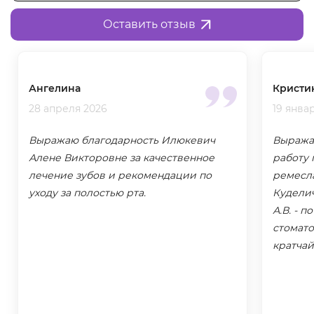
Оставить отзыв
Ангелина
Кристи
28 апреля 2026
19 янва
Выражаю благодарность Илюкевич
Выража
Алене Викторовне за качественное
работу
лечение зубов и рекомендации по
ремесла
уходу за полостью рта.
Куделич
А.В. - 
стомато
кратчай