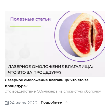
которые нам задают про коронки. Никакой сложной
терминологии — только честные факты.
Лазерное омоложение влагалища: что это за
процедура?
Это воздействие CO₂-лазера на слизистую оболочку
влагалища. Очень часто пациентки боятся данной
процедуры, потому что им кажется, что это будет
Подробнее
24 июля 2026
больно и страшно. Я хочу вам сказать: это не страшно.