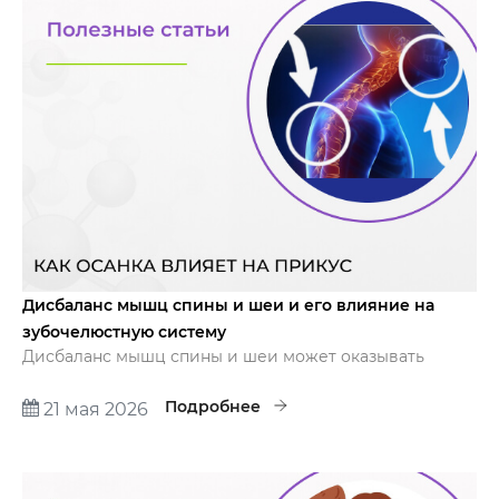
Дисбаланс мышц спины и шеи и его влияние на
зубочелюстную систему
Дисбаланс мышц спины и шеи может оказывать
значительное влияние на зубочелюстную систему, и
эта связь объясняется комплексными
Подробнее
21 мая 2026
биомеханическими и неврологическими
взаимодействиями между различными частями тела.