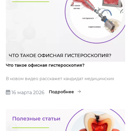
Что такое офисная гистероскопия?
В новом видео расскажет кандидат медицинских
наук, акушер-гинеколог первой категории
Стрельцова Надежда Дмитриевна.
Подробнее
16 марта 2026