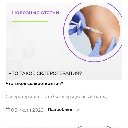
Что такое склеротерапия?
Склеротерапия — это безоперационный метод
лечения варикозного расширения вен. Суть метода
заключается в том, что в просвет вены вводится
Подробнее
06 июля 2026
лекарственное средство — склерозант. В результате
этого вена закрывается.