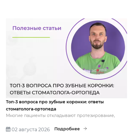
Топ-3 вопроса про зубные коронки: ответы
стоматолога-ортопеда
Многие пациенты откладывают протезирование,
потому что боятся неизвестности. В этой короткой
статье мы отвечаем на три самых частых вопроса,
Подробнее
02 августа 2026