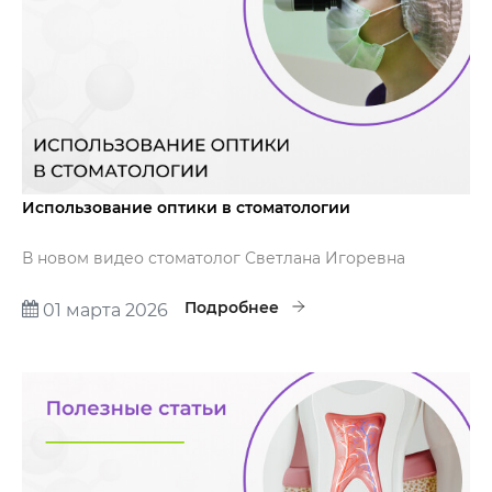
Использование оптики в стоматологии
В новом видео стоматолог Светлана Игоревна
Филюшкина рассказывает о преимуществах
использования оптических систем в современной
Подробнее
01 марта 2026
стоматологии.