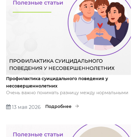
Профилактика суицидального поведения у
несовершеннолетних
Очень важно понимать разницу между нормальными
эмоциональными реакциями ребенка и
переживаниями, которые могут иметь серьезные
Подробнее
13 мая 2026
последствия. Предлагаем Вам несколько
рекомендаций, которые помогут вовремя
определить, что у Вашего ребенка серьезные
проблемы.