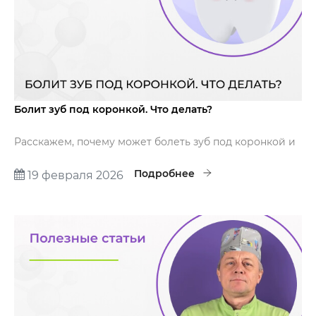
Болит зуб под коронкой. Что делать?
Расскажем, почему может болеть зуб под коронкой и
какие современные методы позволяют спасти зуб и
сохранить коронку без радикальных мер.
Подробнее
19 февраля 2026