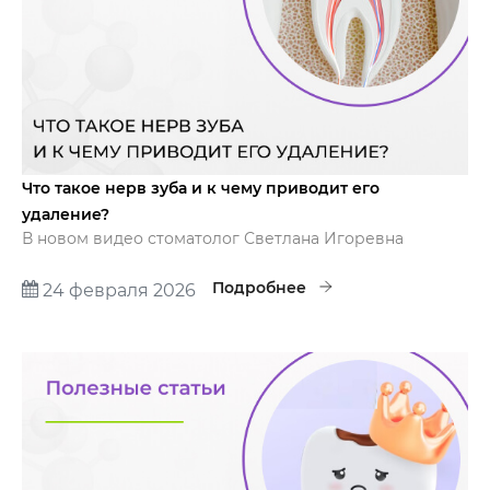
Что такое нерв зуба и к чему приводит его
удаление?
В новом видео стоматолог Светлана Игоревна
Филюшкина рассказывает: зачем зубу на самом деле
нужен нерв, почему возникает пульпит и как его
Подробнее
24 февраля 2026
лечат без боли, к чему приводит удаление нерва и
как сохранить зуб на долгие годы.