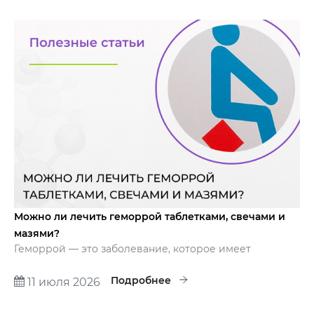
Процедура очень деликатная, очень выверенная и
даёт хорошие результаты.
Можно ли лечить геморрой таблетками, свечами и
мазями?
Геморрой — это заболевание, которое имеет
несколько форм и стадий. Чтобы понять, какая форма
геморроя и какая стадия у вас, нужно не стесняться и
Подробнее
11 июля 2026
прийти на приём к проктологу