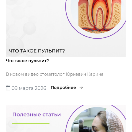
Что такое пульпит?
В новом видео стоматолог Юркевич Карина
Александровна рассказывает о симптомах
воспаления пульпы, методах диагностики и
Подробнее
09 марта 2026
современных способах лечения пульпита.