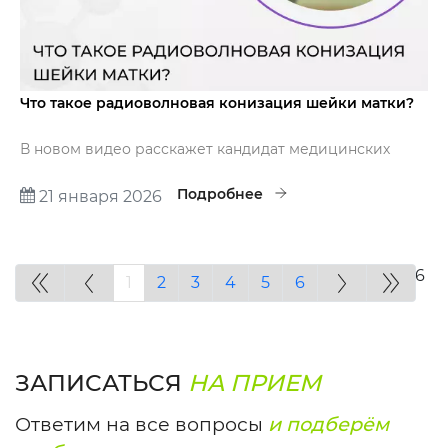
Что такое радиоволновая конизация шейки матки?
В новом видео расскажет кандидат медицинских
наук, акушер-гинеколог первой категории
Стрельцова Надежда Дмитриевна.
Подробнее
21 января 2026
Страница 1 из 6
1
2
3
4
5
6
ЗАПИСАТЬСЯ
НА ПРИЕМ
Ответим на все вопросы
и подберём