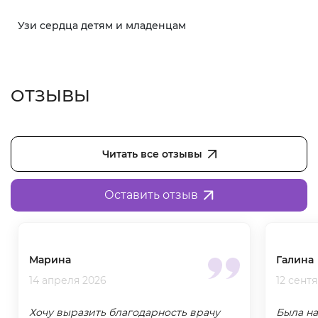
Узи сердца детям и младенцам
ОТЗЫВЫ
Читать все отзывы
Оставить отзыв
Марина
Галина
14 апреля 2026
12 сент
Хочу выразить благодарность врачу
Была на