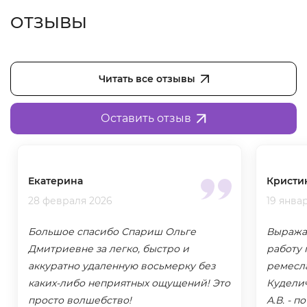
ОТЗЫВЫ
Читать все отзывы
Оставить отзыв
Екатерина
Кристи
28 февраля 2026
19 янва
Большое спасибо Спариш Ольге
Выража
Дмитриевне за легко, быстро и
работу
аккуратно удаленную восьмерку без
ремесла
каких-либо неприятных ощущений! Это
Куделич
просто волшебство!
А.В. - 