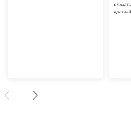
стомато
кратчай