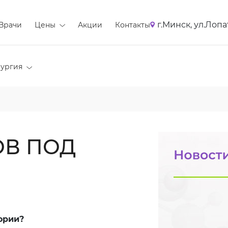
г.Минск, ул.Лопа
Врачи
Цены
Акции
Контакты
ургия
ОВ ПОД
ории?
⠀