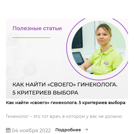
Как найти «своего» гинеколога. 5 критериев выбора
Гинеколог – это тот врач, в котором у вас не должно
возникать сомнений: ни в его профессионализме, ни
в человеческих качествах, поскольку от него зависит
Подробнее
04 ноября 2022