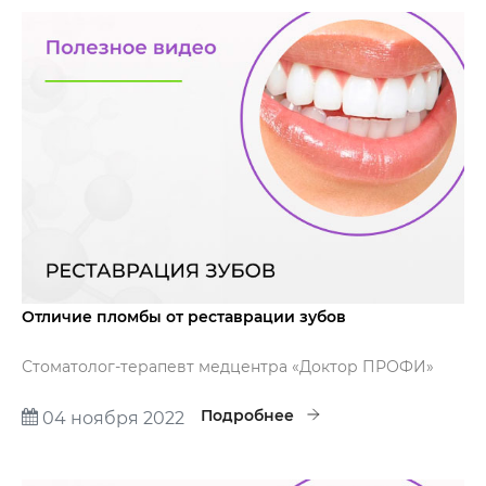
Отличие пломбы от реставрации зубов
Стоматолог-терапевт медцентра «Доктор ПРОФИ»
Филюшкина Светлана Игоревна расскажет, чем
отличается пломбирование от реставрации зубов.
Подробнее
04 ноября 2022