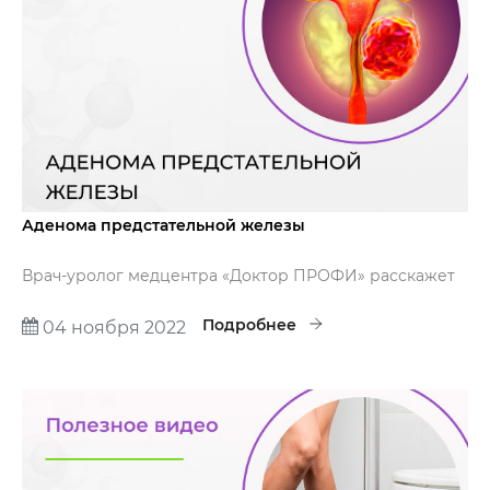
Аденома предстательной железы
Врач-уролог медцентра «Доктор ПРОФИ» расскажет
об аденоме предстательной железы и возможных
вариантах лечения.
Подробнее
04 ноября 2022