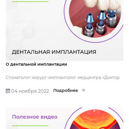
О дентальной имплантации
Стоматолог-хирург-имплантолог медцентра «Доктор
ПРОФИ» - Савицкий Павел Викторович расскажет,
что такое дентальная имплантация.
Подробнее
04 ноября 2022