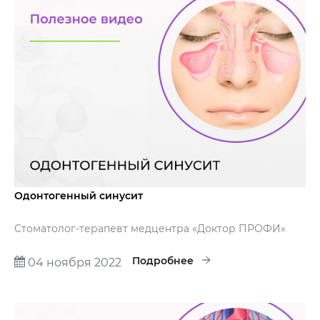
Одонтогенный синусит
Стоматолог-терапевт медцентра «Доктор ПРОФИ»
Филюшкина Светлана Игоревна расскажет про
одонтогенный синусит – воспаление оболочки
Подробнее
04 ноября 2022
верхне-челюстной пазухи.