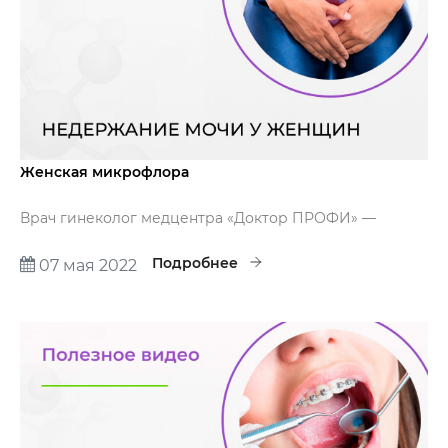
Женская микрофлора
Врач гинеколог медцентра «Доктор ПРОФИ» —
Стрельцова Надежда Дмитриевна в видео расскажет
о микрофлоре влагалища: что такое норма, а когда
Подробнее
07 мая 2022
требуется лечение