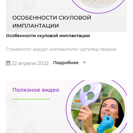
Особенности скуловой имплантации
Стоматолог-хирург-имплантолог-ортопед первой
квалификационной категории медцентра «Доктор
ПРОФИ» - Савицкий Павел Викторович расскажет об
Подробнее
22 апреля 2022
особенностях скуловой имплантации.