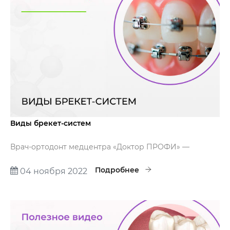
Виды брекет-систем
Врач-ортодонт медцентра «Доктор ПРОФИ» —
Юркевич Екатерина Яковлевна расскажет какие
бываю виды брекет-систем.
Подробнее
04 ноября 2022