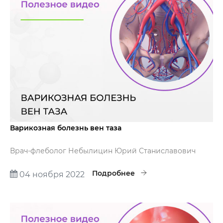
Варикозная болезнь вен таза
Врач-флеболог Небылицин Юрий Станиславович
расскажет, как диагностировать варикозную болезнь
вен таза и как ее лечить.
Подробнее
04 ноября 2022