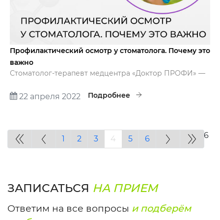
Профилактический осмотр у стоматолога. Почему это
важно
Стоматолог-терапевт медцентра «Доктор ПРОФИ» —
Зайцева Елена Александровна рассказывает об
особенностях профилактического осмотра у
Подробнее
22 апреля 2022
стоматолога
Страница 4 из 6
1
2
3
4
5
6
ЗАПИСАТЬСЯ
НА ПРИЕМ
Ответим на все вопросы
и подберём