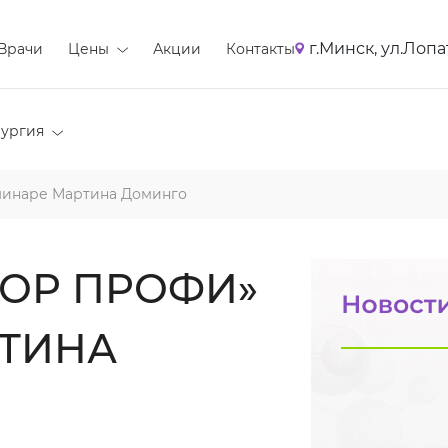
г.Минск, ул.Лопа
Врачи
Цены
Акции
Контакты
ургия
минаре Мартина Доминго
ОР ПРОФИ»
РТИНА