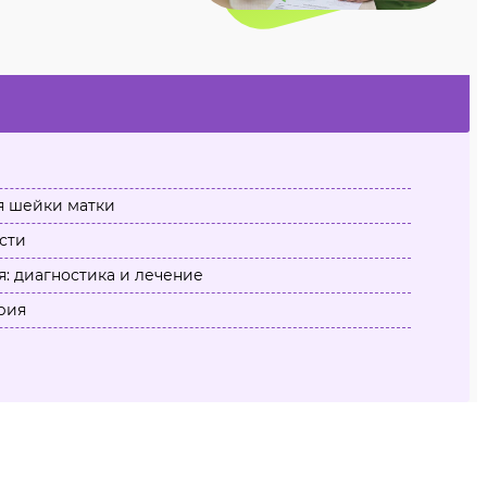
я шейки матки
сти
: диагностика и лечение
рия