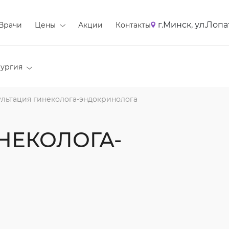
г.Минск, ул.Лопа
Врачи
Цены
Акции
Контакты
ургия
ультация гинеколога-эндокринолога
НЕКОЛОГА-