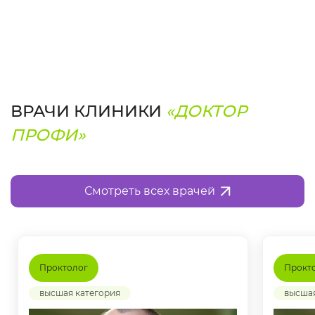
ВРАЧИ КЛИНИКИ
«ДОКТОР
ПРОФИ»
Смотреть всех врачей
Проктолог
Прокт
высшая категория
высшая