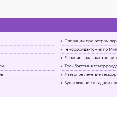
Операции при остром пар
Геморроидэктомия по Мил
Лечение анальных трещин
ом
Тромбэктомия геморроида
ов
Лазерное лечение геморр
Зуд и жжение в заднем пр