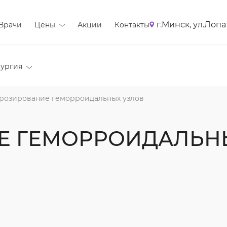
г.Минск, ул.Лопа
Врачи
Цены
Акции
Контакты
ургия
розирование геморроидальных узлов
Е ГЕМОРРОИДАЛЬН