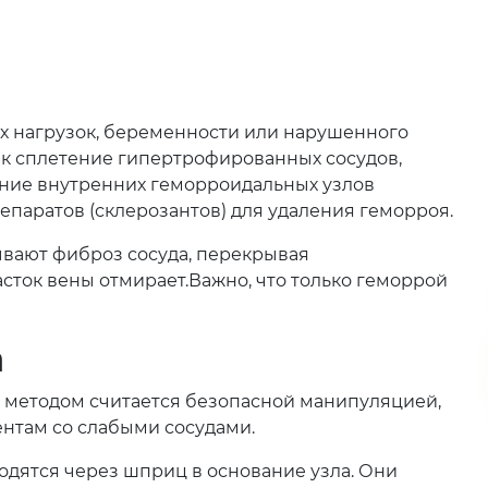
их нагрузок, беременности или нарушенного
ак сплетение гипертрофированных сосудов,
ание внутренних геморроидальных узлов
паратов (склерозантов) для удаления геморроя.
ывают фиброз сосуда, перекрывая
сток вены отмирает.Важно, что только геморрой
а
методом считается безопасной манипуляцией,
нтам со слабыми сосудами.
дятся через шприц в основание узла. Они