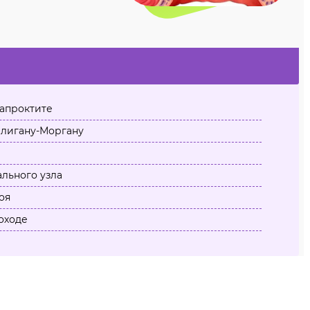
апроктите
лигану-Моргану
льного узла
оя
оходе