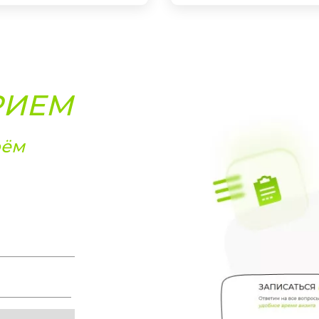
РИЕМ
рём