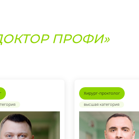
ДОКТОР ПРОФИ»
г
Хирург-проктолог
тегория
высшая категория