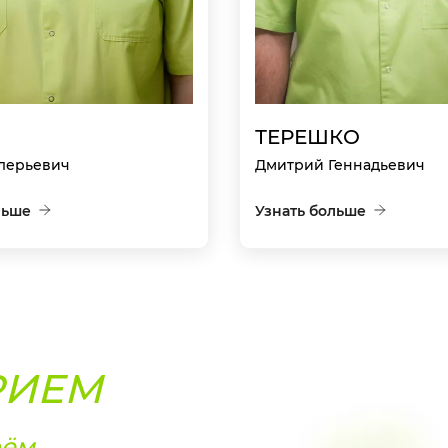
ТЕРЕШКО
лерьевич
Дмитрий Геннадьевич
льше
Узнать больше
РИЕМ
рём