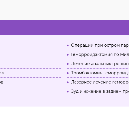
Операции при остром пар
Геморроидэктомия по Мил
Лечение анальных трещин
ом
Тромбэктомия геморроида
ов
Лазерное лечение геморр
Зуд и жжение в заднем пр