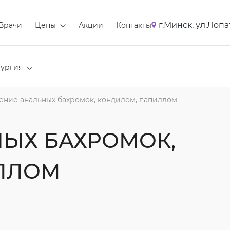
г.Минск, ул.Лопа
Врачи
Цены
Акции
Контакты
ургия
ение анальных бахромок, кондилом, папиллом
ЫХ БАХРОМОК,
ЛЛОМ