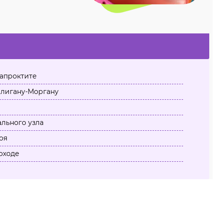
апроктите
лигану-Моргану
льного узла
оя
оходе