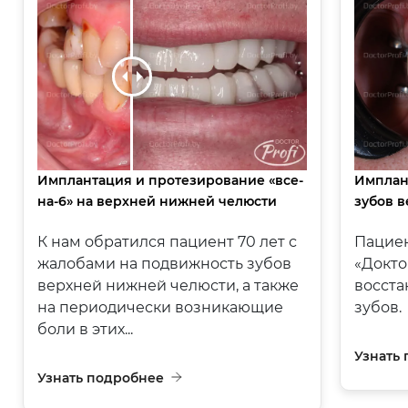
Имплантация и протезирование «все-
Имплан
на-6» на верхней нижней челюсти
зубов 
К нам обратился пациент 70 лет с
Пациен
жалобами на подвижность зубов
«Докт
верхней нижней челюсти, а также
восста
на периодически возникающие
зубов.
боли в этих...
Узнать
Узнать подробнее