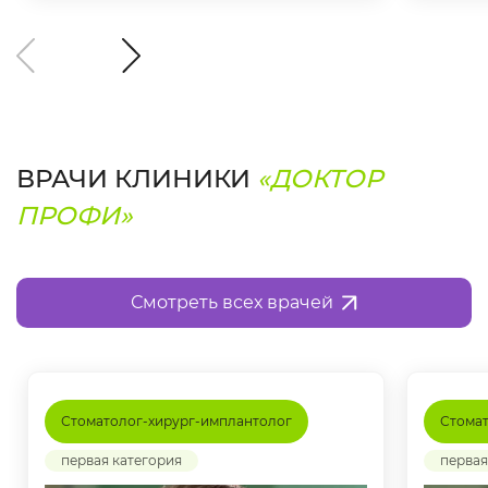
ВРАЧИ КЛИНИКИ
«ДОКТОР
ПРОФИ»
Смотреть всех врачей
Стоматолог-хирург-имплантолог
Стомат
первая категория
первая