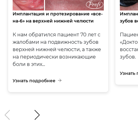
Имплантация и протезирование «все-
Имплан
на-6» на верхней нижней челюсти
зубов 
К нам обратился пациент 70 лет с
Пациен
жалобами на подвижность зубов
«Докт
верхней нижней челюсти, а также
восста
на периодически возникающие
зубов.
боли в этих...
Узнать
Узнать подробнее